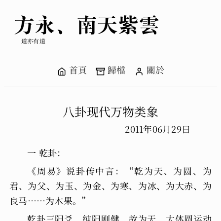
方永、南天紫雲
道亦有道
首頁
歸檔
關於
八卦现代万物类象
2011年06月29日
一 乾卦：
《周易》说卦传中言：“乾为天、为圆、为
君、为父、为玉、为金、为寒、为冰、为大赤、为
良马……为木果。”
乾卦三阳爻，纯阳刚健，故为天，大体圆运动