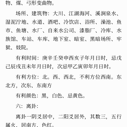
物、煤、弓形变曲物。
场所、建筑物：大川、江湖海河、溪涧泉水、
湿泥泞地、水道、酒吧、冷饮店、浴所、澡池、鱼
市、鱼塘、水厂、自来水公司、漆脂厂、冷库、水
族馆、车站、车库、地下室、暗室、黑暗场所、牢
狱、妓院。
有利时间：庚辛壬癸申西亥子年月日时，忌戊
己辰戌丑未年月日时，次忌甲乙寅卯年月日时。
有利方位：北。西、西北，不利方位西南。东
北方，次东、东南方
有利颜色：黑，白色、忌黄色。
六：离卦：
离卦一阴爻居中，二阳爻居外，其数三，五行
属火，居南方，色红。