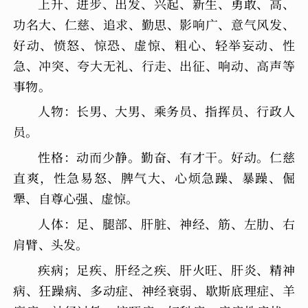
上升、进步、出发、兴起、新生、勇敢、高、
功名大、仁慈、追求、勤思、影响广、意气风发、
好动、愤怒、惊恐、虚惊、粗心、轻举妄动、性
急、冲突、夸大无礼、行走、出征、响动、高声等
事物。
人物：长男、大男、乘务员、指挥员、行政人
员。
性格：动而少静。勤奋、有才干。好动。仁慈
直爽，性急易怒、脾气大、心烦急躁、暴躁、倔
犟、自尊心强、虚惊。
人体：足、腿部、肝脏、神经、筋、左肋、右
肩臂、头发。
疾病；足疾、肝经之疾、肝火旺、肝炎、精神
病、狂躁病、多动症、神经衰弱、歇斯底理症、羊