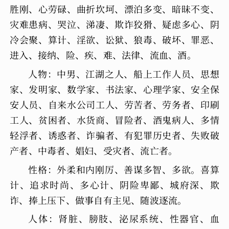
胜刚、心劳碌、曲折坎坷、漂泊多变、暗昧不变、
灾难患病、哭泣、涕凄、欺诈狡猾、疑虑多心、阴
冷会聚、算计、淫欲、讼狱、狼毒、破坏、罪恶、
进入、接纳、险、疾、难、法律、流血、酒。
人物：中男、江湖之人、船上工作人员、思想
家、发明家、数学家、书法家、心理学家、安全保
安人员、自来水公司工人、劳苦者、劳务者、印刷
工人、贫困者、水货商、冒险者、酒鬼病人、多情
轻浮者、诱惑者、诈骗者、有犯罪历史者、失败破
产者、中毒者、娼妇、受灾者、流亡者。
性格：外柔和内刚厉、善谋多智、多欲。喜算
计、追求时尚、多心计、阴险卑鄙、城府深、欺
诈、捧上压下、做事自有主见、随波逐流。
人体：肾脏、膀肢、泌尿系统、性器官、血