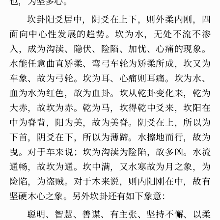
也，为坚多心。”
坎卦阳爻居中，阴爻在上下，则外柔内刚，四
面向中心性发展的趋势。坎为水，无处不流不渗
入，成为沟渎、隐伏、险陷、加忧、心痛的现象。
水能任意曲直矫柔、弯弓车轮为矫柔所成，坎又为
车象、故为弓轮。坎为耳、心痛则耳痛。坎为水、
血为水为红色，故为血卦。坎从乾卦变化来，乾为
大赤，故坎为赤。乾为马，坎得乾中爻来，坎阳在
中为脊背，阳为美，故为美脊。阴爻在上，所以为
下首，阴爻在下，所以为薄蹄。水擦地而行，故为
曳。对于车来说；坎为沟渎为险陷，故多凶。水流
通畅，故坎为通。坎中满，又水寒故为月之象，为
险陷，为盗贼。对于木来说，则内阳刚在中，故有
坚硬木心之象。另外坎卦还有如下象意：
聪明、智慧、善谋、有主张、坚持不懈、以柔