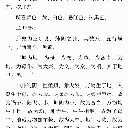
方、次北方。
所喜颜色：黄、白色、忌红色，次黑色。
二 坤卦：
卦象为三阴爻，纯阴之卦，其数八，五行属
土，居西南方，色黄。
“坤为地，为母，为布、为釜。为吝啬、为
均、为母牛、为大兴、为文、为众、为柄、其于地
也为黑。’’
坤卦纯阴，性柔顺，象大发，万物生于地，人
资生于母、故为母。阴柔故为布。阴虚能容物，故
为锅子。阳大阴小，坤阴为小，故为吝啬；万物均
生于地，故为均。坤为牛、生生相继，故为子母
牛。地载万物如车载，故为大车。地生万物，故为
众。操纵万物，故为柄。阴则暗，故为黑，由此可