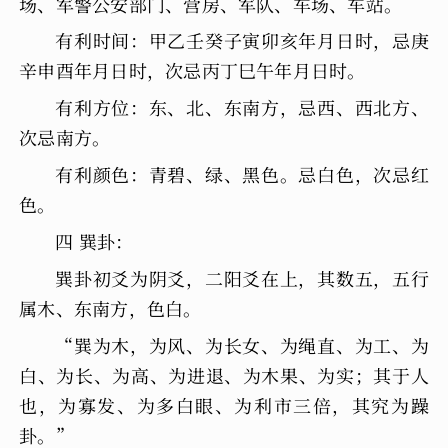
场、军警公安部门、营房、军队、车场、车站。
有利时间：甲乙壬癸子寅卯亥年月日时，忌庚
辛申酉年月日时，次忌丙丁巳午年月日时。
有利方位：东、北、东南方，忌西、西北方、
次忌南方。
有利颜色：青碧、绿、黑色。忌白色，次忌红
色。
四 巽卦：
巽卦初爻为阴爻，二阳爻在上，其数五，五行
属木、东南方，色白。
“巽为木，为风、为长女、为绳直、为工、为
白、为长、为高、为进退、为木果、为实；其于人
也，为寡发、为多白眼、为利市三倍，其究为躁
卦。”