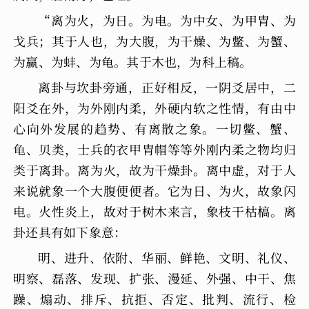
“离为火，为日。为电。为中女、为甲胄、为
戈兵；其于人也，为大腹，为干燥、为鳖、为蟹、
为赢、为蚌、为龟。其于木也，为科上稿。
离卦与坎卦旁通，正好相反，一阴爻居中，二
阳爻在外，为外刚内柔，外硬内软之性情，有由中
心向外发展的趋势、有离散之象。一切鳖、蟹、
龟、贝类，士兵的衣甲胄帽等等外刚内柔之物均归
类于离卦。离为火，故为干燥卦。离中虚，对于人
来说就象一个大腹便便者。它为日、为火，故象闪
电。火性炎上，故对于树木来言，象枝干枯槁。离
卦还具有如下象意：
明、进升、依附、华丽、鲜艳、文明、礼仪、
明察、磊落、发现、扩张、漫延、外强、中干、焦
躁、煽动、排斥、抗拒、否定、批判、流行、检