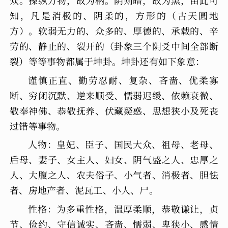
知，凡是消极的、阴柔的，方形的（古天圆地
方）。软弱无力的、众多的、厚德的、承载的、辛
劳的、静止的、裂开的（卦象三个阴爻中间全部断
裂）等等事物都属于坤卦。坤卦还有如下象意：
谨慎正直、勤劳忍耐、复杂、吝啬、优柔寡
断、穷闭沉默、逆来顺受、懦弱迟缓、依赖衰微、
敬奉神佛、恭敬抚养、伏藏疑惑、思想狭小及死丧
过错等事物。
人物：皇妃、臣子、国民大众、祖母、老母、
后母、妻子、女主人、妇女、阴气盛之人、忠厚之
人、大腹之人、农夫俗子、小气者、消极者、胆怯
者、房地产者、泥瓦工、小人、尸。
性格：为多重性格，温厚柔顺，恭敬谦让，贞
节、俭约、守信诚实、吝啬、懦弱、卑狭小、感情