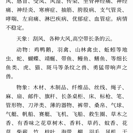
风、感冒、受凤、风湿、传染、坐骨神经痛、神经
痛、神经炎、寒痹症、抽筋、胯股病、支气管炎、
哮喘、左肩痛、淋巴疾病、优郁症、血管症。病情
不稳定。
天象：刮风、各种大风,高空带长条的云。
动物：鸡鸭鹅，羽禽、山林禽虫、蚯蚓等地
虫、蛇、蝴蝶、靖蜒、带鱼、鳗鱼、鳝鱼、等细长
鱼类、虎、猫、斑马等条纹之兽、勇猛带响声之
兽。
物象：木材、木制品、纤维品、丝线、绳子、
麻、扇、邮件、旗秆、长条桌柜、床、标枪、笔、
管形物、刀斧类、薄的器物、裤带、桑帛、气球、
气艇、帆船、赛艇、飞机、飞船、救生圈、草木之
香、有香味之花草树木、香料、草药、蚊香、花
草、柴薪、竹、枝叶、海带、柳、羽毛、风机、干