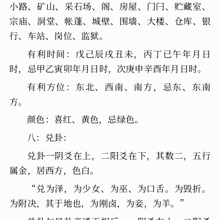
小路、矿山、采石场、阁、房屋、门闩、贮藏室、
宗庙、洞堂、帐蓬、城壁、围墙、大楼、仓库、银
行、车站、岗位、监狱。
有利时间：戊己辰戌丑未，丙丁已午年月日
时，忌甲乙寅卯年月日时，次庚申辛酉年月日时。
有利方位：东北、西南、南方，忌东、东南
方。
颜色：喜红、黄色，忌绿色。
八：兑卦：
兑卦一阴爻在上，二阳爻在下，其数二，五行
属金，居西方，色白。
“兑为泽，为少女、为巫、为口舌。为毁折。
为附决，其于地也，为刚卤，为妾，为羊。”