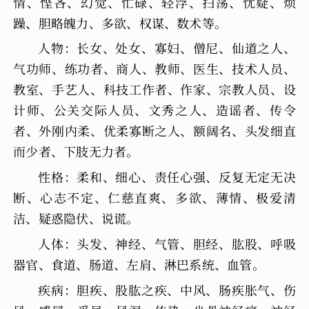
情、悭吝、幻觉、忙碌、轻浮、扫荡、忧疑、烦
躁、胆略魄力、多欲、权谋、数术等。
人物：长女、处女、寡妇、僧尼、仙道之人、
气功师、练功者、商人、教师、医生、技术人员、
教室、手艺人、科技工作者、作家、宗教人员、设
计师、公关交际人员、文秀之人、造谣者、传令
者、外刚内柔、优柔寡断之人、额阔名、头发细直
而少者、下肢无力者。
性格：柔和、细心、责任心强、反复无定无决
断、心志不定、仁慈直爽、多欲、薄情、极爱清
洁、疑惑隐伏、说谎。
人体：头发、神经、气管、胆经、肱股、呼吸
器官、食道、肠道、左肩、淋巴系统、血管。
疾病：胆疾、股肱之疾、中风、肠疾胀气、伤