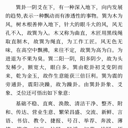
巽卦一阴爻在下，有一种深入地下，向内发展
的趋势,表示一种飘动而有渗透性的事物。巽为木为
风，树木根善伸入地下，针大的眼斗大的风，风无
孔不入，故巽为入。木又称为曲直，木匠用黑线绳
取直制木，故巽为绳直，为工作工匠。风无色无
味，在高空中飘拂，来往不定，故巽为高为白。为
进退为不果为臭。巽二阳一阴，阳多阴少，故为头
发稀少，额宽大，眼白多。巽由乾卦初爻变阴而
来，乾为金玉，故作生意能获三倍巨利。巽为震的
旁通卦，震阳决躁，故为躁卦。由巽卦卦象、爻
象、爻位还可悟出如下象意：
基础不稳、直爽、涣散、清洁干净、整齐、附
和、传达、营业生意、繁荣昌盛、交流、新鲜、言
语、书信、教令、捷报、号召、举荐、奔波、薄