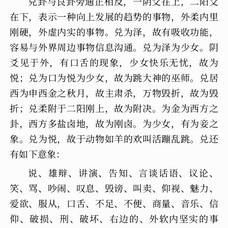
兑卦与艮卦旁通正相反，一阴爻在上，二阳爻
在下，表示一种向上发展的趋势的事物，外柔内里
刚硬，外虚内实的事物。兑为泽，故有吸收功能，
容易与外界周边事物信息沟通。兑为泽为少女。阴
爻见于外，有口舌的现象，少女快乐无忧，故为
悦；兑为口为悦为少女，故为跳大神的巫师。兑居
西为申西金之秋月，故主肃杀，万物毁折，故为毁
折；兑柔附于二阳刚上，故为附决。为金为西方之
卦，西方多盐卤地，故为刚卤。为少女，有为妾之
象。兑为悦，故于动物如羊的欢叫活蹦乱跳。兑还
有如下意象：
说、雄辩、讲演、告知、言谈话语、议论、
笑、骂、吵闹、叹息、毁谤、叫卖、仰视、魅力、
爱欲、服从，口舌、不足、不便、商量、音乐、信
仰、破损、刑、破坏、右边的、外软内坚实的事