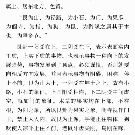
属土、居东北方，色黄。
“艮为山、为径路，为小石、为门、为果瓜、
为阍寺、为指、为狗、为鼠、为黔喙之属其于木
也，为坚多节。”
艮卦一阳爻在上，二阴爻在下，表示表面实内
里虚，上实下虚的事物。也表示事物一种向下的发
展趋势，事物发展到了顶点，必须谨慎，否则就要
向相反方向发展。并且表示事物有阻碍，困难，停
止不前。艮为山为止，一阳爻在坤土之上，故有小
路，小石的象征。上画阳爻相连，下二阴爻中间虚
空，就如门的象征。木草的果实均在上部，不在
根，为阳之象，所以艮卦为果实之象。阍寺视作门
卫，禁止人入内，故艮为止像。手能止往物体，狗
吠使人凉吓止住不前，老鼠牙齿尖刚，鸟刚在喙，