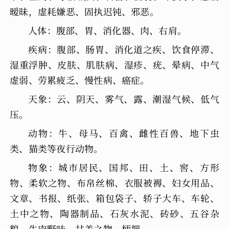
暧昧，虚耗嫌恶、固执迟钝、邪恶。
人体：腹部、胃、消化器、肉、右肩。
疾病：腹部、肠胃、消化道之疾、饮食停滞、
湿重浮肿、皮肤、肌肤病、湿疹、疣、晕病、中气
虚弱、劳累疲乏、慢性病、癌症。
天象：云、阴天、雾气、露、潮湿气候、低气
压。
动物：牛、母马、百禽、雌性百兽、地下虫
类、猫类等夜行动物。
物象：城市居民、国邦、田、土、窖、方形
物、柔软之物、布帛丝棉、衣服被褥、妇女用品、
文章、书报、纸张、箱包袋子、轿子大车、车轮、
土中之物、陶器制品、石灰水泥、砖砂、五谷杂
粮、牛肉野味、甘美之物、柄把。