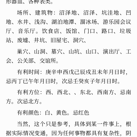
形器皿、各种表类。
场所、建筑物：沼泽地、沼泽、坑洼地、凹
地、水井、浅沟、湖泊地潭、溜冰场、游乐园会议
厅、音乐厅。饮食店、饭馆、门口、路口、垃圾
站、废墟、井坑、旧屋宅、洞穴、
巢穴、山洞、墓穴、山坑、山口、演出厅、工
会、公关部、交谊所。
有利时间：庚辛申西戊己辰戍丑未年月日时，
忌丙丁已午年月日时，次忌壬癸亥子年月日时。
有利方位：西、西北、、东北、西南方、忌南
方。次忌北方。
有利颜色：白、黄色。忌红色
当然，这个只是参考，具体到某一件事上，根
据实际情况变通，因为任何事物都具有复杂性，阴