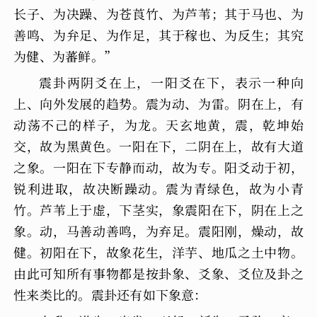
长子、为决躁、为苍莨竹、为芦苇；其于马也、为
善鸣、为弁足、为作足，其于稼也、为反生；其究
为健、为蕃鲜。”
震卦两阴爻在上，一阳爻在下，表示一种向
上、向外发展的趋势。震为动、为雷。阴在上，有
动荡不己的样子，为龙。天玄地黄，震，乾坤始
交，故为黑黄色。一阳在下，二阴在上，故有大道
之象。一阳在下专静而动，故为专。阳爻动于初，
锐利进取，故决断躁动。震为青绿色，故为小青
竹。芦苇上于虚，下茎实，象震阳在下，阴在上之
象。动，马善动善鸣，为弃足。震阳刚，燥动，故
健。初阳在下，故象花生，洋芋、地瓜之土中物。
由此可知所有事物都是按卦象、爻象、爻位及卦之
性来类比的。震卦还有如下象意：