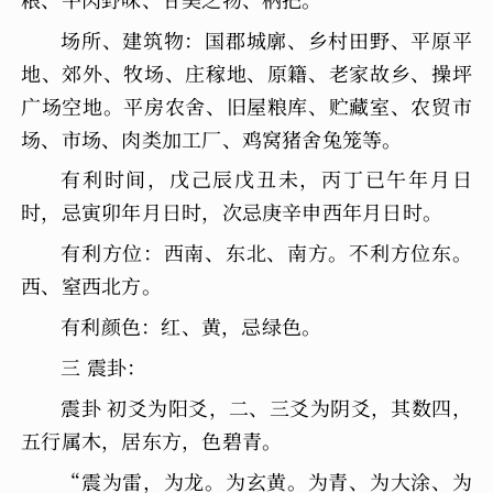
场所、建筑物：国郡城廓、乡村田野、平原平
地、郊外、牧场、庄稼地、原籍、老家故乡、操坪
广场空地。平房农舍、旧屋粮库、贮藏室、农贸市
场、市场、肉类加工厂、鸡窝猪舍兔笼等。
有利时间，戊己辰戊丑未，丙丁已午年月日
时，忌寅卯年月日时，次忌庚辛申西年月日时。
有利方位：西南、东北、南方。不利方位东。
西、窒西北方。
有利颜色：红、黄，忌绿色。
三 震卦：
震卦 初爻为阳爻，二、三爻为阴爻，其数四，
五行属木，居东方，色碧青。
“震为雷，为龙。为玄黄。为青、为大涂、为