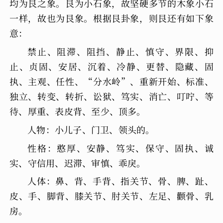
均为艮之象。艮为小石象，故坚硬多节的木象小石
一样，故也为艮象。根据艮卦象，则艮还有如下象
意：
禁止、阻滞、阻挡、静止、慎守、界限、抑
止、贞固、安居、沉着、冷静、更替、隐藏、固
执、主观、任性、“分水岭”、重新开始、标准、
独立、转变、转折、讼狱、笃实、消亡、叮咛、等
待、厚重、表皮背、至少、顶多。
人物：小儿子、门卫、领头的。
性格：憨厚、安静、笃实、保守、固执、诚
实、守信用、迟滞、审慎、乖戾。
人体：鼻、背、手背、指关节、骨、脾、趾、
皮、手、脚背、膝关节、肘关节、左足、颧骨、乳
房。