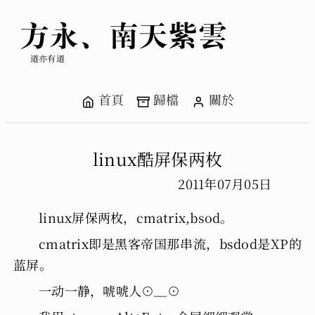
方永、南天紫雲
道亦有道
首頁
歸檔
關於
linux酷屏保两枚
2011年07月05日
linux屏保两枚，cmatrix,bsod。
cmatrix即是黑客帝国那串流，bsdod是XP的
蓝屏。
一动一静，唬唬人⊙﹏⊙