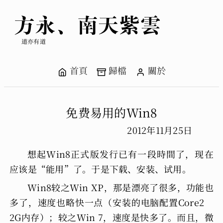
方永、南天紫雲
道亦有道
首頁
歸檔
關於
免费易用的Win8
2012年11月25日
想起Win8正式版发行已有一段時間了，现在
应该是“能用”了。于是下载、安装、试用。
Win8较之Win XP，那是漂亮了很多，功能也
多了，速度也略快一点（安装的电脑配置Core2
2G内存）；较之Win 7，速度是快多了。而且，微