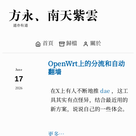
方永、南天紫雲
道亦有道
首頁
歸檔
關於
OpenWrt上的分流和自动
翻墙
June
17
2026
在X上有人不断地推
dae
，这工
具其实有点怪异，结合最近用的
新方案，说说自己的一些体会。
更多…