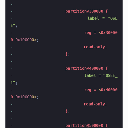
-
-
			partition@300000 {
-
				label = "QSE
E"
;
-
				reg =
 <
0x30000
0
 0x10000
0>
;
-
				read-only
;
-
			}
;
-
-
			partition@400000 {
-
				label = "QSEE_
1"
;
-
				reg =
 <
0x40000
0
 0x10000
0>
;
-
				read-only
;
-
			}
;
-
-
			partition@500000 {