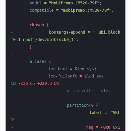
 	model
 = "MobiPromo CM520-79F"
;
 	compatible
 = "mobipromo,cm520-79f"
;
+
	chosen {
+
		bootargs-append = " ubi.block
=0,1 root=/dev/ubiblock0_1"
;
+
	}
;
+
 	aliases
 {
 		led-boot
 =
 &
led_sys
;
 		led-failsafe
 =
 &
led_sys
;
@@
 -216,65 +220,8 @@
 			#size-cells = <1>;
 			partition@0
 {
-
				label = "SBL
1"
;
-
				reg =
 <
0x0
 0x1