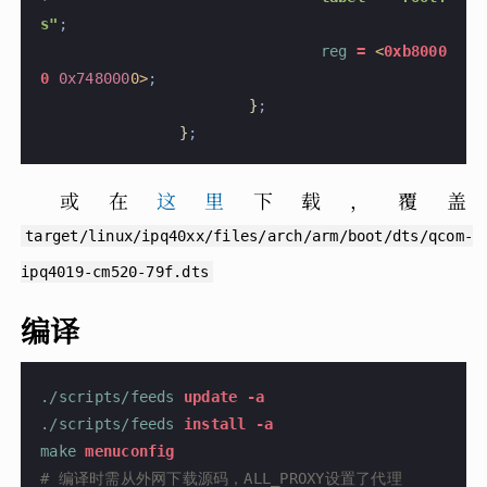
s"
;
 				reg
 =
 <
0xb8000
0
 0x748000
0>
;
 			}
;
 		}
;
或在
这里
下载，覆盖
target/linux/ipq40xx/files/arch/arm/boot/dts/qcom-
ipq4019-cm520-79f.dts
编译
./scripts/feeds
 update -a
./scripts/feeds
 install -a
make
 menuconfig
# 编译时需从外网下载源码，ALL_PROXY设置了代理