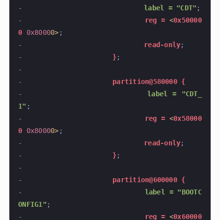
-
				label = "CDT"
;
-
				reg =
 <
0x50000
0
 0x8000
0>
;
-
				read-only
;
-
			}
;
-
-
			partition@580000 {
-
				label = "CDT_
1"
;
-
				reg =
 <
0x58000
0
 0x8000
0>
;
-
				read-only
;
-
			}
;
-
-
			partition@600000 {
-
				label = "BOOTC
ONFIG1"
;
-
				reg =
 <
0x60000