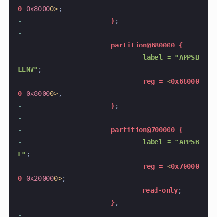
0
 0x8000
0>
;
-
			}
;
-
-
			partition@680000 {
-
				label = "APPSB
LENV"
;
-
				reg =
 <
0x68000
0
 0x8000
0>
;
-
			}
;
-
-
			partition@700000 {
-
				label = "APPSB
L"
;
-
				reg =
 <
0x70000
0
 0x20000
0>
;
-
				read-only
;
-
			}
;
-