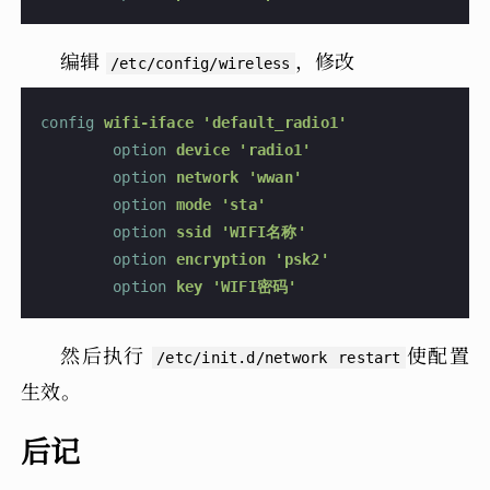
编辑
，修改
/etc/config/wireless
config
 wifi-iface 'default_radio1'
        option
 device 'radio1'
        option
 network 'wwan'
        option
 mode 'sta'
        option
 ssid 'WIFI名称'
        option
 encryption 'psk2'
        option
 key 'WIFI密码'
然后执行
使配置
/etc/init.d/network restart
生效。
后记