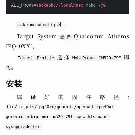
ALL_PROXY
=
socks5h://localhost
 make
 -j9
时`，
make menuconfig
Target System
Qualcomm Atheros
选择
IPQ40XX`，
选择
即
Target Profile
MobiPromo CM520-79F
可。
安装
编译好的固件路径:
bin/targets/ipq40xx/generic/openwrt-ipq40xx-
generic-mobipromo_cm520-79f-squashfs-nand-
sysupgrade.bin