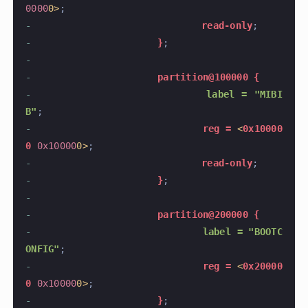
0000
0>
;
-
				read-only
;
-
			}
;
-
-
			partition@100000 {
-
				label = "MIBI
B"
;
-
				reg =
 <
0x10000
0
 0x10000
0>
;
-
				read-only
;
-
			}
;
-
-
			partition@200000 {
-
				label = "BOOTC
ONFIG"
;
-
				reg =
 <
0x20000
0
 0x10000
0>
;
-
			}
;