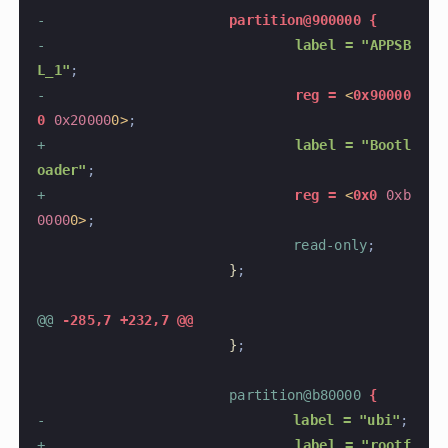
-
			partition@900000 {
-
				label = "APPSB
L_1"
;
-
				reg =
 <
0x90000
0
 0x20000
0>
;
+
				label = "Bootl
oader"
;
+
				reg =
 <
0x0
 0xb
0000
0>
;
 				read-only
;
 			}
;
@@
 -285,7 +232,7 @@
 			}
;
 			partition@b80000
 {
-
				label = "ubi"
;
+
				label = "rootf