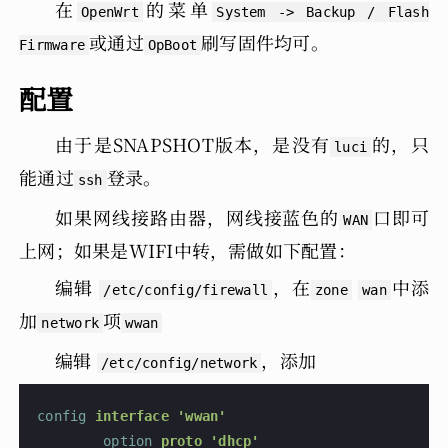
在
的菜单
OpenWrt
System -> Backup / Flash
或通过
刷写固件均可。
Firmware
OpBoot
配置
由于是SNAPSHOT版本，是没有
的，只
luci
能通过
登录。
ssh
如果网线接路由器，网线接蓝色的
口即可
WAN
上网；如果是WIFI中转，需做如下配置：
编辑
，在
中添
/etc/config/firewall
zone
wan
加
项
network
wwan
编辑
，添加
/etc/config/network
config
 interface 'wwan'
        option
 proto 'dhcp'