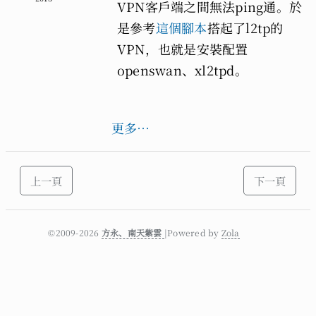
VPN客戶端之間無法ping通。於
是參考
這個腳本
搭起了l2tp的
VPN，也就是安裝配置
openswan、xl2tpd。
更多…
上一頁
下一頁
©2009-2026
方永、南天紫雲
|Powered by
Zola