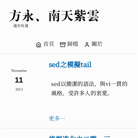
方永、南天紫雲
道亦有道
首頁
歸檔
關於
sed之模擬tail
November
11
sed以簡潔的語法，與vi一貫的
2013
風格，受許多人的衷愛。
更多…