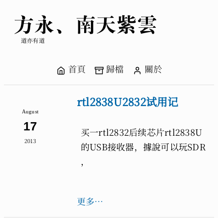
方永、南天紫雲
道亦有道
首頁
歸檔
關於
rtl2838U2832试用记
August
17
买一rtl2832后续芯片rtl2838U
2013
的USB接收器，據說可以玩SDR
，
更多…