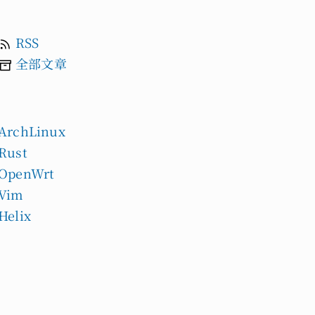
RSS
全部文章
ArchLinux
Rust
OpenWrt
Vim
Helix