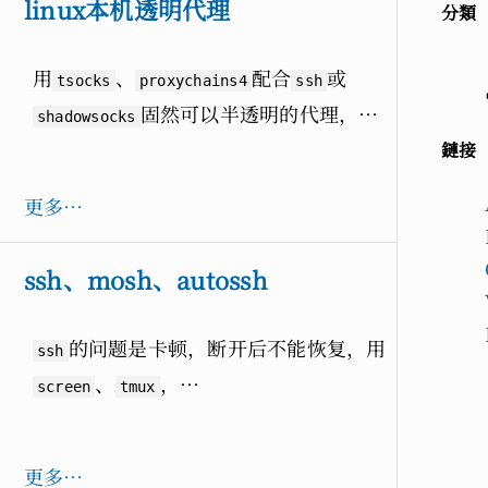
linux本机透明代理
分類
用
、
配合
或
tsocks
proxychains4
ssh
固然可以半透明的代理，…
shadowsocks
鏈接
更多…
ssh、mosh、autossh
的问题是卡顿，断开后不能恢复，用
ssh
、
，…
screen
tmux
更多…