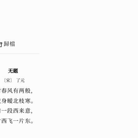
歸檔
无题
〔宋〕 了元
树春风有两般，
枝身暧北枝寒。
前一段西来意，
片西飞一片东。