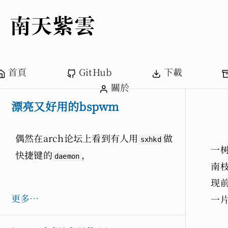
、南天紫雲
首頁
GitHub
下載
關於
漂亮又好用的bspwm
偶然在arch论坛上看到有人用
做
sxhkd
一
快捷键的
，
daemon
南
现
更多…
一